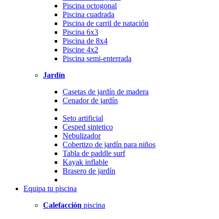
Piscina octogonal
Piscina cuadrada
Piscina de carril de natación
Piscina 6x3
Piscina de 8x4
Piscine 4x2
Piscina semi-enterrada
Jardín
Casetas de jardín de madera
Cenador de jardín
Seto artificial
Cesped sintetico
Nebulizador
Cobertizo de jardín para niños
Tabla de paddle surf
Kayak inflable
Brasero de jardín
Equipa
tu piscina
Calefacción
piscina