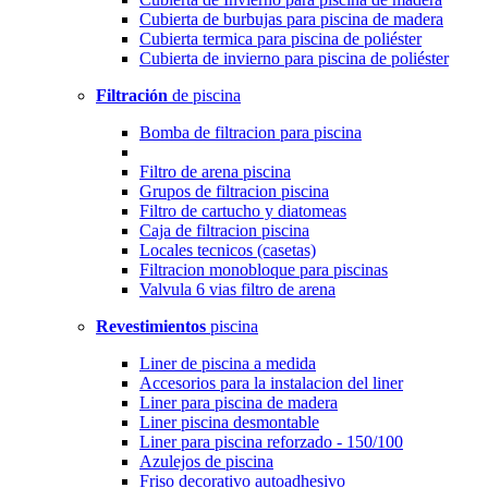
Cubierta de burbujas para piscina de madera
Cubierta termica para piscina de poliéster
Cubierta de invierno para piscina de poliéster
Filtración
de piscina
Bomba de filtracion para piscina
Filtro de arena piscina
Grupos de filtracion piscina
Filtro de cartucho y diatomeas
Caja de filtracion piscina
Locales tecnicos (casetas)
Filtracion monobloque para piscinas
Valvula 6 vias filtro de arena
Revestimientos
piscina
Liner de piscina a medida
Accesorios para la instalacion del liner
Liner para piscina de madera
Liner piscina desmontable
Liner para piscina reforzado - 150/100
Azulejos de piscina
Friso decorativo autoadhesivo