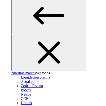
Nuestras marcas
Ver todos
Liquidacion piscina
Astral pool
Zodiac Piscina
Poolex
Netspa
CCEI
Ubbink