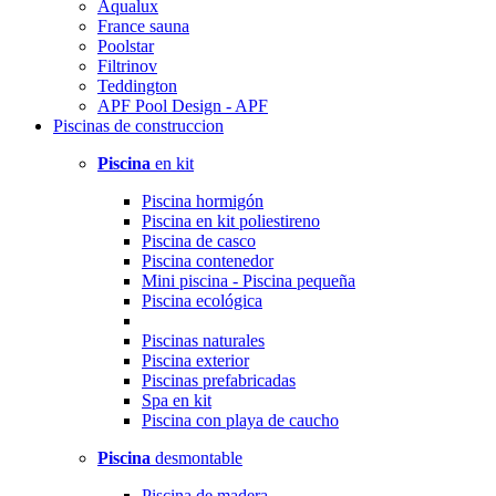
Aqualux
France sauna
Poolstar
Filtrinov
Teddington
APF Pool Design - APF
Piscinas
de construccion
Piscina
en kit
Piscina hormigón
Piscina en kit poliestireno
Piscina de casco
Piscina contenedor
Mini piscina - Piscina pequeña
Piscina ecológica
Piscinas naturales
Piscina exterior
Piscinas prefabricadas
Spa en kit
Piscina con playa de caucho
Piscina
desmontable
Piscina de madera