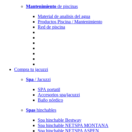
Mantenimiento
de piscinas
Material de analisis del agua
Productos Piscina / Mantenimiento
Red de piscina
Compra
tu jacuzzi
Spa
/ Jacuzzi
SPA portatil
Accesorios spa/jacuzzi
Baño nórdico
Spas
hinchables
Spa hinchable Bestway
Spa hinchable NETSPA MONTANA
Spa hinchable NETSPA ASPEN