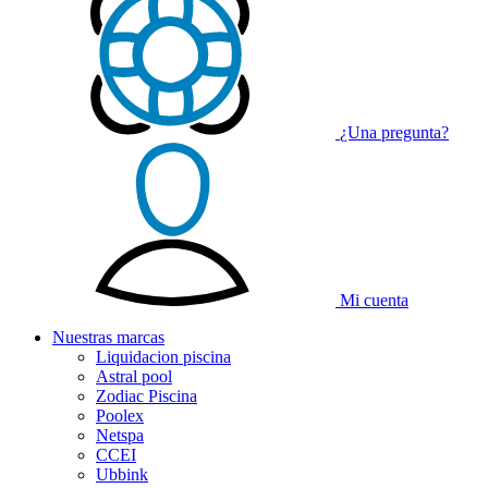
¿Una pregunta?
Mi cuenta
Nuestras
marcas
Liquidacion piscina
Astral pool
Zodiac Piscina
Poolex
Netspa
CCEI
Ubbink