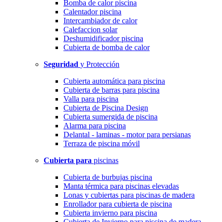
Bomba de calor piscina
Calentador piscina
Intercambiador de calor
Calefaccion solar
Deshumidificador piscina
Cubierta de bomba de calor
Seguridad
y Protección
Cubierta automática para piscina
Cubierta de barras para piscina
Valla para piscina
Cubierta de Piscina Design
Cubierta sumergida de piscina
Alarma para piscina
Delantal - laminas - motor para persianas
Terraza de piscina móvil
Cubierta para
piscinas
Cubierta de burbujas piscina
Manta térmica para piscinas elevadas
Lonas y cubiertas para piscinas de madera
Enrollador para cubierta de piscina
Cubierta invierno para piscina
Cubierta de Invierno para piscina de madera