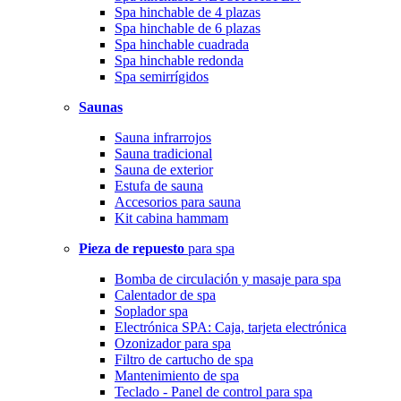
Spa hinchable de 4 plazas
Spa hinchable de 6 plazas
Spa hinchable cuadrada
Spa hinchable redonda
Spa semirrígidos
Saunas
Sauna infrarrojos
Sauna tradicional
Sauna de exterior
Estufa de sauna
Accesorios para sauna
Kit cabina hammam
Pieza de repuesto
para spa
Bomba de circulación y masaje para spa
Calentador de spa
Soplador spa
Electrónica SPA: Caja, tarjeta electrónica
Ozonizador para spa
Filtro de cartucho de spa
Mantenimiento de spa
Teclado - Panel de control para spa