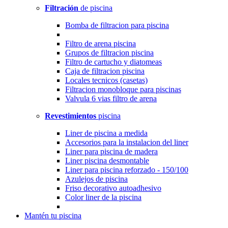
Filtración
de piscina
Bomba de filtracion para piscina
Filtro de arena piscina
Grupos de filtracion piscina
Filtro de cartucho y diatomeas
Caja de filtracion piscina
Locales tecnicos (casetas)
Filtracion monobloque para piscinas
Valvula 6 vias filtro de arena
Revestimientos
piscina
Liner de piscina a medida
Accesorios para la instalacion del liner
Liner para piscina de madera
Liner piscina desmontable
Liner para piscina reforzado - 150/100
Azulejos de piscina
Friso decorativo autoadhesivo
Color liner de la piscina
Mantén
tu piscina