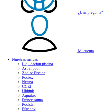
¿Una pregunta?
Mi cuenta
Nuestras
marcas
Liquidacion piscina
Astral pool
Zodiac Piscina
Poolex
Netspa
CCEI
Ubbink
Aqualux
France sauna
Poolstar
Filtrinov