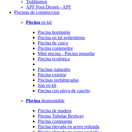
Teddington
APF Pool Design - APF
Piscinas
de construccion
Piscina
en kit
Piscina hormigón
Piscina en kit poliestireno
Piscina de casco
Piscina contenedor
Mini piscina - Piscina pequeña
Piscina ecológica
Piscinas naturales
Piscina exterior
Piscinas prefabricadas
Spa en kit
Piscina con playa de caucho
Piscina
desmontable
Piscina de madera
Piscina Tubular Bestway
Piscina compuesta
Piscina elevada en acero redonda
Piscina elevada en acero ovalada