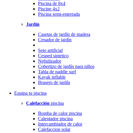
Piscina de 8x4
Piscine 4x2
Piscina semi-enterrada
Jardín
Casetas de jardín de madera
Cenador de jardín
Seto artificial
Cesped sintetico
Nebulizador
Cobertizo de jardín para niños
Tabla de paddle surf
Kayak inflable
Brasero de jardín
Equipa
tu piscina
Calefacción
piscina
Bomba de calor piscina
Calentador piscina
Intercambiador de calor
Calefaccion solar