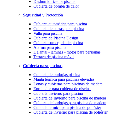
Deshumidificador piscina
Cubierta de bomba de calor
Seguridad
y Protección
Cubierta automática para piscina
Cubierta de barras para piscina
Valla para piscina
Cubierta de Piscina Design
Cubierta sumergida de piscina
Alarma para piscina
Delantal - laminas - motor para persianas
Terraza de piscina móvil
Cubierta para
piscinas
Cubierta de burbujas piscina
Manta térmica para piscinas elevadas
Lonas y cubiertas para piscinas de madera
Enrollador para cubierta de piscina
Cubierta invierno para piscina
Cubierta de Invierno para piscina de madera
Cubierta de burbujas para piscina de madera
Cubierta termica para piscina de poliéster
Cubierta de invierno para piscina de poliéster